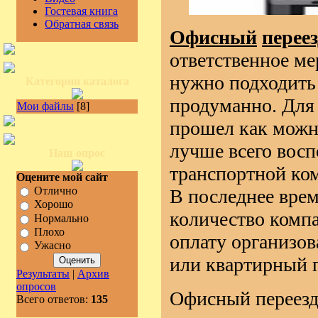
Гостевая книга
Обратная связь
Офисный
перее
ответственное ме
нужно подходить
Категории каталога
продуманно. Для 
Мои файлы
[8]
прошел как можно
лучше всего восп
Наш опрос
транспортной ко
Оцените мой сайт
Отлично
В последнее врем
Хорошо
количество компа
Нормально
Плохо
оплату организов
Ужасно
или квартирный п
Результаты
|
Архив
опросов
Офисный переезд
Всего ответов:
135