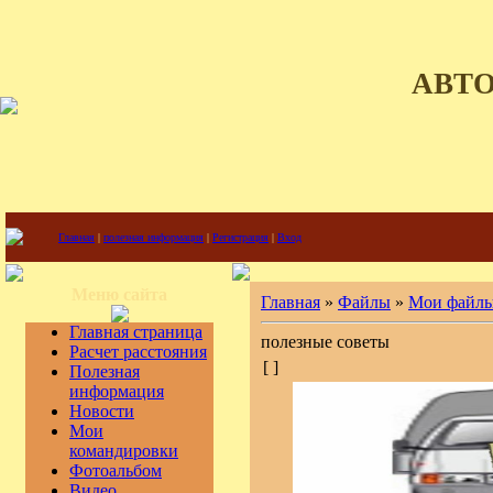
АВТ
Главная
|
полезная информация
|
Регистрация
|
Вход
Меню сайта
Главная
»
Файлы
»
Мои файл
Главная страница
полезные советы
Расчет расстояния
[ ]
Полезная
информация
Новости
Мои
командировки
Фотоальбом
Видео