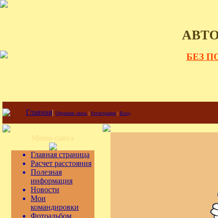
АВТ
БЕЗ 
Главная
|
Обратная связь
|
Регистрация
|
Вход
Меню сайта
Главная страница
Расчет расстояния
Полезная
информация
Новости
Мои
командировки
Фотоальбом