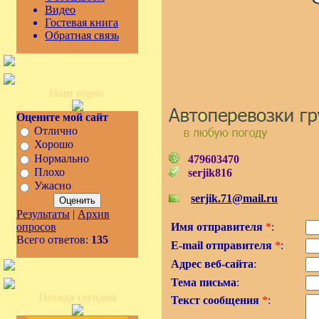
Видео
Гостевая книга
Обратная связь
Наш опрос
Оцените мой сайт
Отлично
Хорошо
Нормально
479603470
Плохо
serjik816
Ужасно
serjik.71@mail.ru
Результаты
|
Архив
опросов
Имя отправителя
*
:
Всего ответов:
135
E-mail отправителя
*
:
Адрес веб-сайта
:
Тема письма
:
Погода сегодня
Текст сообщения
*
: