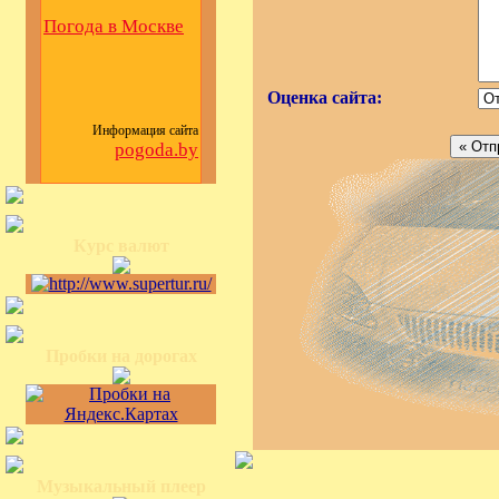
Погода в Москве
Оценка сайта:
Информация сайта
pogoda.by
Курс валют
Пробки на дорогах
Музыкальный плеер