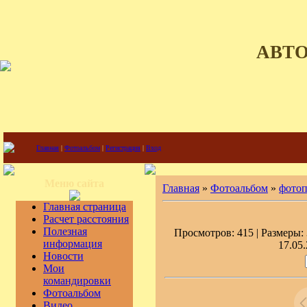
АВТ
Главная
|
Фотоальбом
|
Регистрация
|
Вход
Меню сайта
Главная
»
Фотоальбом
»
фото
Главная страница
Расчет расстояния
Полезная
Просмотров: 415 | Размеры: 
информация
17.05.
Новости
Мои
командировки
Фотоальбом
Видео