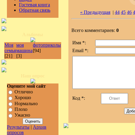
Гостевая книга
Обратная связь
« Предыдущая
|
44
45
46
Всего комментариев:
0
Альбомы
Имя *:
Моя
моя
фотоприколы
семья
машина
[94]
Email *:
[21]
[3]
Наш опрос
Оцените мой сайт
Отлично
Хорошо
Код *:
Нормально
Плохо
Ужасно
Результаты
|
Архив
опросов