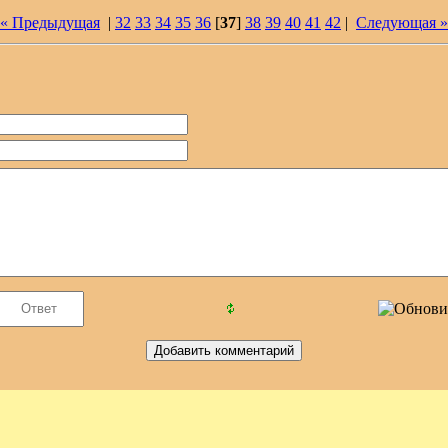
« Предыдущая
|
32
33
34
35
36
[
37
]
38
39
40
41
42
|
Следующая »