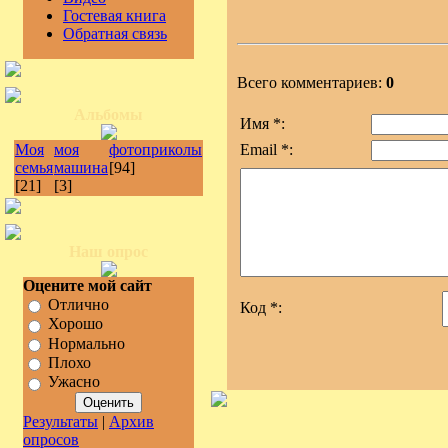
Гостевая книга
Обратная связь
Всего комментариев:
0
Альбомы
Имя *:
Моя
моя
фотоприколы
Email *:
семья
машина
[94]
[21]
[3]
Наш опрос
Оцените мой сайт
Отлично
Код *:
Хорошо
Нормально
Плохо
Ужасно
Результаты
|
Архив
опросов