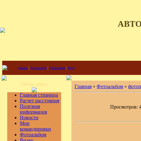
АВТ
Главная
|
Фотоальбом
|
Регистрация
|
Вход
Меню сайта
Главная
»
Фотоальбом
»
фото
Главная страница
Расчет расстояния
Полезная
Просмотров: 41
информация
Новости
Мои
командировки
Фотоальбом
Видео