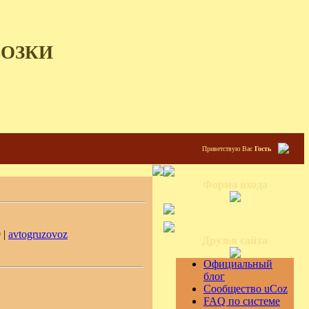
ВОЗКИ
Приветствую Вас
Гость
Форма входа
 |
avtogruzovoz
Друзья сайта
Официальный
блог
Сообщество uCoz
FAQ по системе