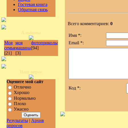
Гостевая книга
Обратная связь
Всего комментариев:
0
Альбомы
Имя *:
Моя
моя
фотоприколы
Email *:
семья
машина
[94]
[21]
[3]
Наш опрос
Оцените мой сайт
Отлично
Код *:
Хорошо
Нормально
Плохо
Ужасно
Результаты
|
Архив
опросов