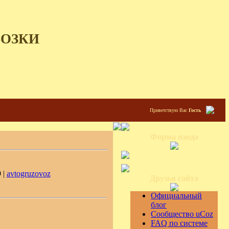
ВОЗКИ
Приветствую Вас
Гость
Форма входа
 |
avtogruzovoz
Друзья сайта
Официальный
блог
Сообщество uCoz
FAQ по системе