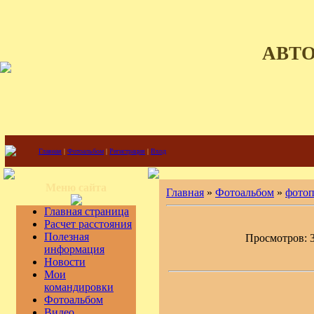
АВТ
Главная
|
Фотоальбом
|
Регистрация
|
Вход
Меню сайта
Главная
»
Фотоальбом
»
фото
Главная страница
Расчет расстояния
Полезная
Просмотров: 38
информация
Новости
Мои
командировки
Фотоальбом
Видео