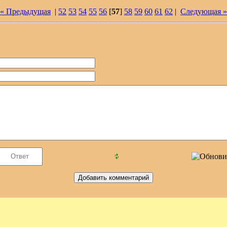
« Предыдущая
|
52
53
54
55
56
[
57
]
58
59
60
61
62
|
Следующая »