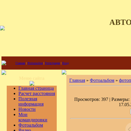
АВТ
Главная
|
Фотоальбом
|
Регистрация
|
Вход
Меню сайта
Главная
»
Фотоальбом
»
фото
Главная страница
Расчет расстояния
Полезная
Просмотров: 397 | Размеры: 
информация
17.05.
Новости
Мои
командировки
Фотоальбом
Видео