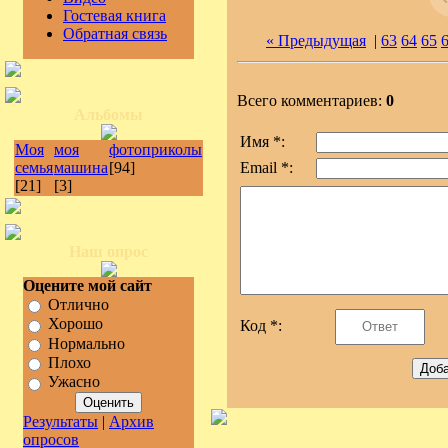
Гостевая книга
Обратная связь
« Предыдущая
|
63
64
65
Всего комментариев:
0
Альбомы
Имя *:
Моя
моя
фотоприколы
семья
машина
[94]
Email *:
[21]
[3]
Наш опрос
Оцените мой сайт
Отлично
Хорошо
Код *:
Нормально
Плохо
Ужасно
Результаты
|
Архив
опросов