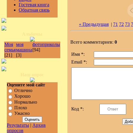
Гостевая книга
Обратная связь
« Предыдущая
|
71
72
73
Альбомы
Всего комментариев:
0
Моя
моя
фотоприколы
семья
машина
[94]
Имя *:
[21]
[3]
Email *:
Наш опрос
Оцените мой сайт
Отлично
Хорошо
Нормально
Плохо
Код *:
Ужасно
Результаты
|
Архив
опросов