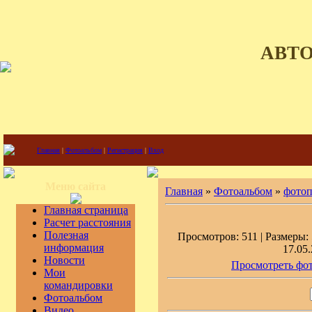
АВТ
Главная
|
Фотоальбом
|
Регистрация
|
Вход
Меню сайта
Главная
»
Фотоальбом
»
фото
Главная страница
Расчет расстояния
Полезная
Просмотров: 511 | Размеры: 
информация
17.05.
Новости
Просмотреть фот
Мои
командировки
Фотоальбом
Видео