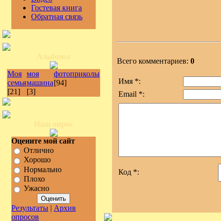
Гостевая книга
Обратная связь
Альбомы
Всего комментариев:
0
Моя
моя
фотоприколы
Имя *:
семья
машина
[94]
[21]
[3]
Email *:
Наш опрос
Оцените мой сайт
Отлично
Хорошо
Нормально
Код *:
Плохо
Ужасно
Результаты
|
Архив
опросов