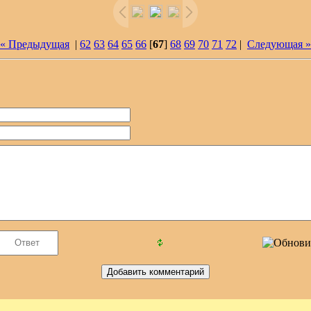
« Предыдущая
|
62
63
64
65
66
[
67
]
68
69
70
71
72
|
Следующая »