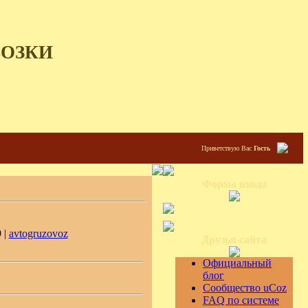
ВОЗКИ
Приветствую Вас
Гость
Форма входа
 |
avtogruzovoz
Друзья сайта
Официальный
блог
Сообщество uCoz
FAQ по системе