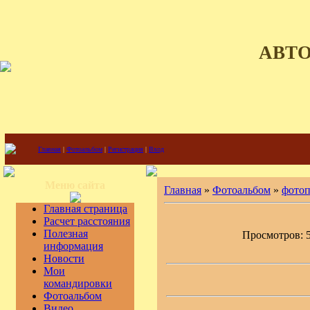
АВТ
Главная
|
Фотоальбом
|
Регистрация
|
Вход
Меню сайта
Главная
»
Фотоальбом
»
фото
Главная страница
Расчет расстояния
Полезная
Просмотров: 52
информация
Новости
Мои
командировки
Фотоальбом
Видео