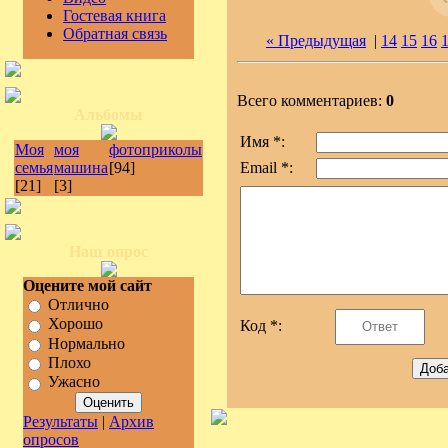
Гостевая книга
Обратная связь
« Предыдущая
|
14
15
16
Всего комментариев:
0
Альбомы
Имя *:
Моя
моя
фотоприколы
семья
машина
[94]
Email *:
[21]
[3]
Наш опрос
Оцените мой сайт
Отлично
Хорошо
Код *:
Нормально
Плохо
Ужасно
Результаты
|
Архив
опросов