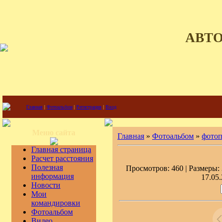
АВТ
Главная
|
Фотоальбом
|
Регистрация
|
Вход
Меню сайта
Главная
»
Фотоальбом
»
фото
Главная страница
Расчет расстояния
Полезная
Просмотров: 460 | Размеры: 
информация
17.05.
Новости
Мои
командировки
Фотоальбом
Видео