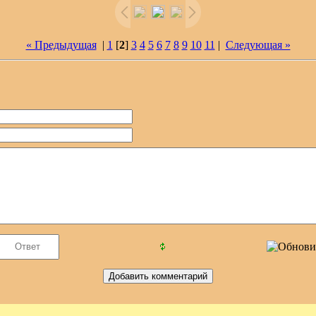
« Предыдущая
|
1
[
2
]
3
4
5
6
7
8
9
10
11
|
Следующая »