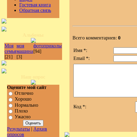
Гостевая книга
Обратная связь
Альбомы
Всего комментариев:
0
Моя
моя
фотоприколы
Имя *:
семья
машина
[94]
[21]
[3]
Email *:
Наш опрос
Оцените мой сайт
Отлично
Хорошо
Нормально
Код *:
Плохо
Ужасно
Результаты
|
Архив
опросов