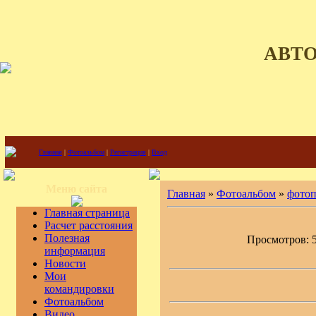
АВТ
Главная
|
Фотоальбом
|
Регистрация
|
Вход
Меню сайта
Главная
»
Фотоальбом
»
фото
Главная страница
Расчет расстояния
Полезная
Просмотров: 57
информация
Новости
Мои
командировки
Фотоальбом
Видео