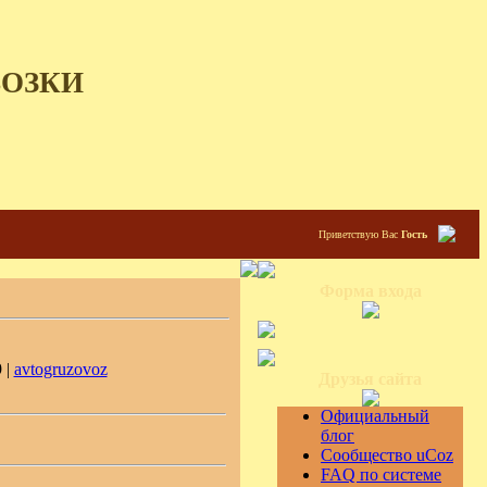
ВОЗКИ
Приветствую Вас
Гость
Форма входа
 |
avtogruzovoz
Друзья сайта
Официальный
блог
Сообщество uCoz
FAQ по системе