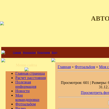
АВТ
Главная
|
Фотоальбом
|
Регистрация
|
Вход
Меню сайта
Главная
»
Фотоальбом
»
Моя с
Главная страница
Расчет расстояния
Полезная
Просмотров: 601 | Размеры: 6
информация
31.12.
Новости
Просмотреть фот
Мои
командировки
Фотоальбом
Видео