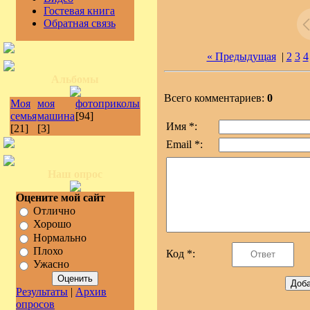
Гостевая книга
Обратная связь
« Предыдущая
|
2
3
4
Альбомы
Всего комментариев:
0
Моя
моя
фотоприколы
семья
машина
[94]
Имя *:
[21]
[3]
Email *:
Наш опрос
Оцените мой сайт
Отлично
Хорошо
Нормально
Плохо
Код *:
Ужасно
Результаты
|
Архив
опросов