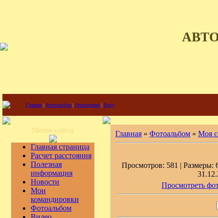
АВТ
Главная
|
Фотоальбом
|
Регистрация
|
Вход
Меню сайта
Главная
»
Фотоальбом
»
Моя с
Главная страница
Расчет расстояния
Полезная
Просмотров: 581 | Размеры: 6
информация
31.12.
Новости
Просмотреть фот
Мои
командировки
Фотоальбом
Видео