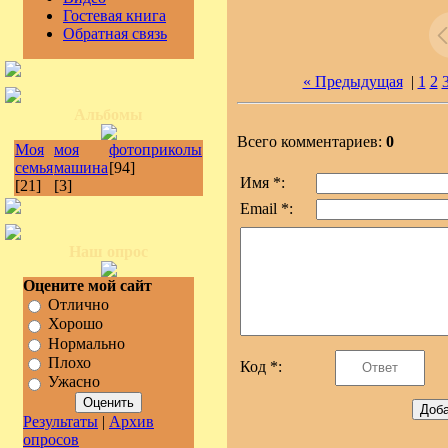
Гостевая книга
Обратная связь
« Предыдущая
|
1
2
Альбомы
Всего комментариев:
0
Моя
моя
фотоприколы
семья
машина
[94]
Имя *:
[21]
[3]
Email *:
Наш опрос
Оцените мой сайт
Отлично
Хорошо
Нормально
Плохо
Код *:
Ужасно
Результаты
|
Архив
опросов